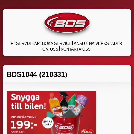
Skip
to
content
RESERVDELAR
BOKA SERVICE
ANSLUTNA VERKSTÄDER
OM OSS
KONTAKTA OSS
BDS1044 (210331)