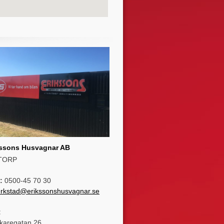
kssons Husvagnar AB
TORP
:
0500-45 70 30
erkstad@erikssonshusvagnar.se
:
karegatan 26