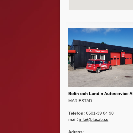
Bolin och Landin Autoservice 
MARIESTAD
Telefon:
0501-39 04 90
mail:
info@blasab.se
Adress: