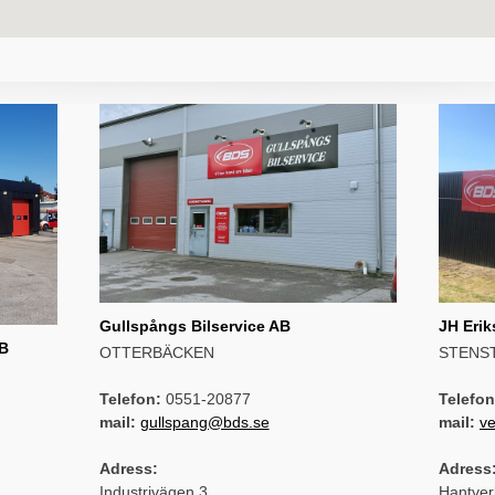
Gullspångs Bilservice AB
JH Eri
AB
OTTERBÄCKEN
STENS
Telefon:
0551-20877
Telefon
mail:
gullspang@bds.se
mail:
v
Adress:
Adress
Industrivägen 3
Hantver