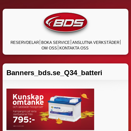
Skip
to
content
RESERVDELAR
BOKA SERVICE
ANSLUTNA VERKSTÄDER
OM OSS
KONTAKTA OSS
Banners_bds.se_Q34_batteri