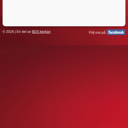
© 2026 | En del av
BDS kedjan
Följ oss på