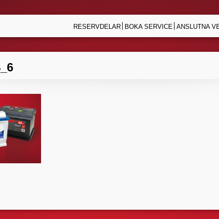
RESERVDELAR
BOKA SERVICE
ANSLUTNA V
4_6