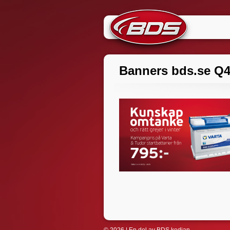
Skip
to
content
Banners bds.se Q