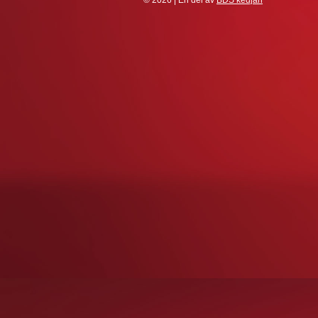
© 2026 | En del av
BDS kedjan