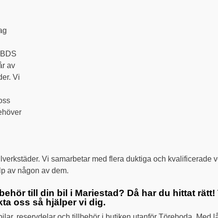
tag
. BDS
år av
er. Vi
oss
behöver
ilverkstäder. Vi samarbetar med flera duktiga och kvalificerade 
älp av någon av dem.
ehör till din bil i Mariestad? Då har du hittat rätt! T
ta oss så hjälper vi dig.
ilar, reservdelar och tillbehör i butiken utanför Töreboda. Med lå