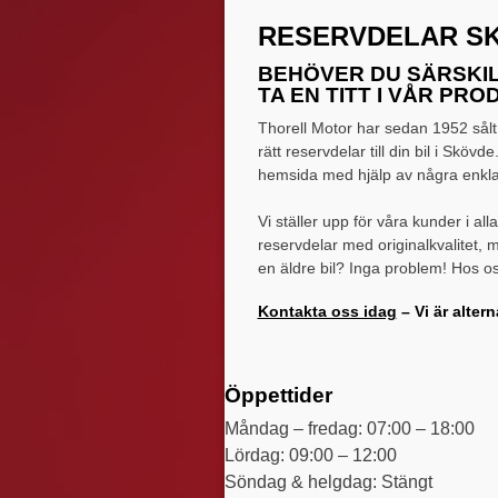
RESERVDELAR S
BEHÖVER DU SÄRSKILD
TA EN TITT I VÅR PR
Thorell Motor har sedan 1952 sålt b
rätt reservdelar till din bil i Sköv
hemsida med hjälp av några enkla k
Vi ställer upp för våra kunder i al
reservdelar med originalkvalitet, 
en äldre bil? Inga problem! Hos os
Kontakta oss idag
– Vi är alter
Öppettider
Måndag – fredag: 07:00 – 18:00
Lördag: 09:00 – 12:00
Söndag & helgdag: Stängt