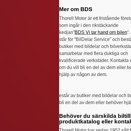
Mer om BDS
Thorell Motor är ett fristående före
som ingår i den rikstäckande
kedjan”
BDS Vi tar hand om bilen
“
står för “BilDelar Service” och best
butiker med bildelar och bilverkstäd
samarbetar med flera duktiga och
kvalificerade verkstäder. Kontakta 
om du vill bli en del av dem eller 
hjälp av någon av dem.
estår av butiker med bildelar och b
bli en del av dem eller behöver hj
Behöver du särskilda biltillb
produktkatalog eller kontak
Thorell Motor har sedan 1952 sålt b