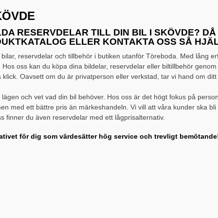
KÖVDE
A RESERVDELAR TILL DIN BIL I SKÖVDE? DÅ 
ODUKTKATALOG ELLER KONTAKTA OSS SÅ HJÄLP
ilar, reservdelar och tillbehör i butiken utanför Töreboda. Med lång erfa
de. Hos oss kan du köpa dina bildelar, reservdelar eller biltillbehör genom
lick. Oavsett om du är privatperson eller verkstad, tar vi hand om dit
la lägen och vet vad din bil behöver. Hos oss är det högt fokus på person
men med ett bättre pris än märkeshandeln. Vi vill att våra kunder ska b
s finner du även reservdelar med ett lågprisalternativ.
nativet för dig som värdesätter hög service och trevligt bemötande