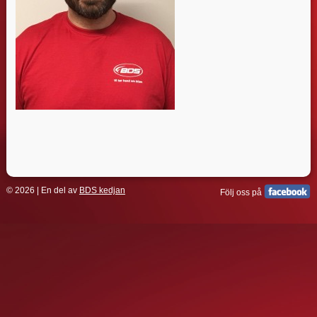
© 2026 | En del av
BDS kedjan
Följ oss på