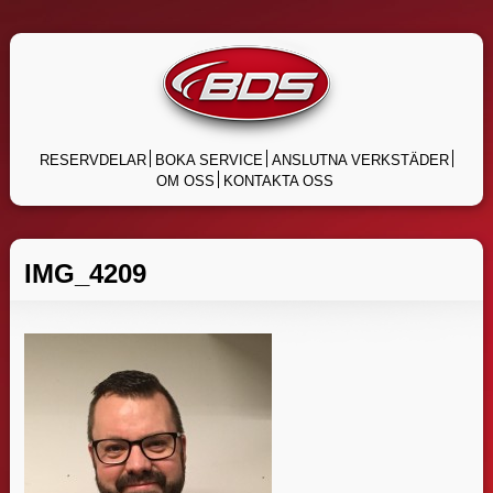
Skip
to
content
RESERVDELAR
BOKA SERVICE
ANSLUTNA VERKSTÄDER
OM OSS
KONTAKTA OSS
IMG_4209