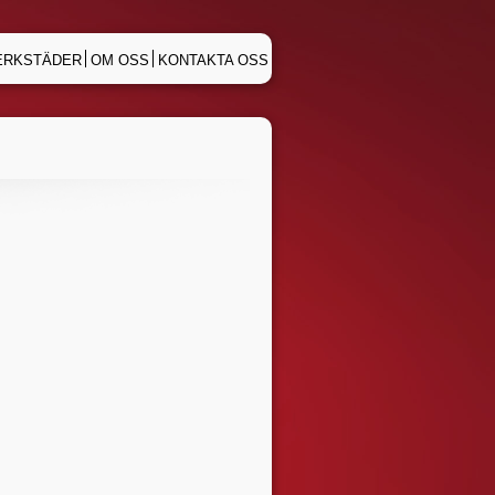
ERKSTÄDER
OM OSS
KONTAKTA OSS