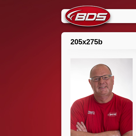
Skip
to
content
205x275b